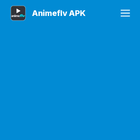
Skip
M
Animeflv APK
to
content